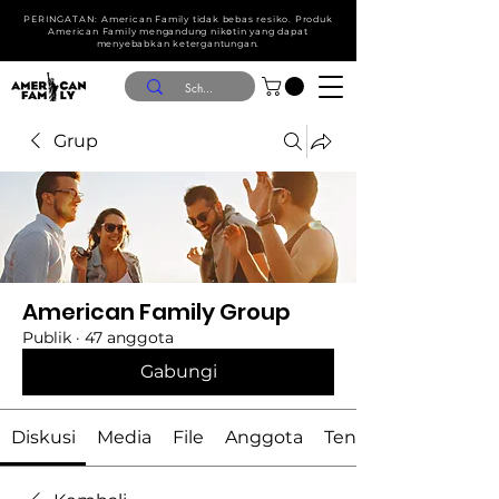
PERINGATAN: American Family tidak bebas resiko. Produk
American Family mengandung nik໐tin yang dapat
menyebabkan ketergantungan.
Grup
American Family Group
Publik
·
47 anggota
Gabungi
Diskusi
Media
File
Anggota
Tentang