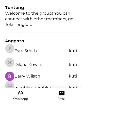
Tentang
Welcome to the group! You can
connect with other members, ge
...
Teks lengkap
Anggota
Fyre Smith
Ikuti
Fyre Smith
Dilona Kovana
Ikuti
Dilona Kovana
Barry Wilson
Ikuti
gamblex gamblex
Ikuti
gamblex gamblex
WhatsApp
Email
Lisa John
Ikuti
Lihat Semua Anggota (47)