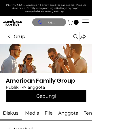
PERINGATAN: American Family tidak bebas resiko. Produk
American Family mengandung nik໐tin yang dapat
menyebabkan ketergantungan.
Grup
American Family Group
Publik
·
47 anggota
Gabungi
Diskusi
Media
File
Anggota
Tentang