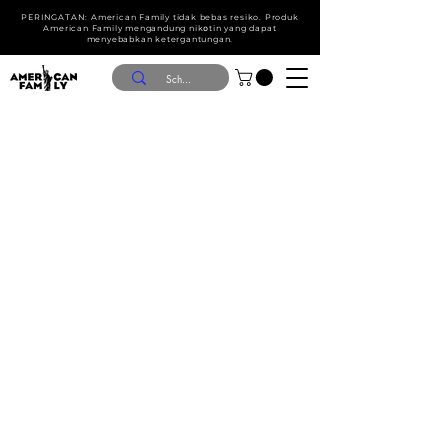
PERINGATAN: American Family tidak bebas resiko. Produk
American Family mengandung nik໐tin yang dapat
menyebabkan ketergantungan.