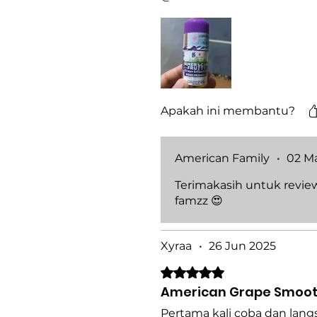
Apakah ini membantu?
American Family
•
02 M
Terimakasih untuk revie
famzz 😍
Xyraa
•
26 Jun 2025
Dinilai 5 dari 5 bintang.
American Grape Smoot
Pertama kali coba dan lang