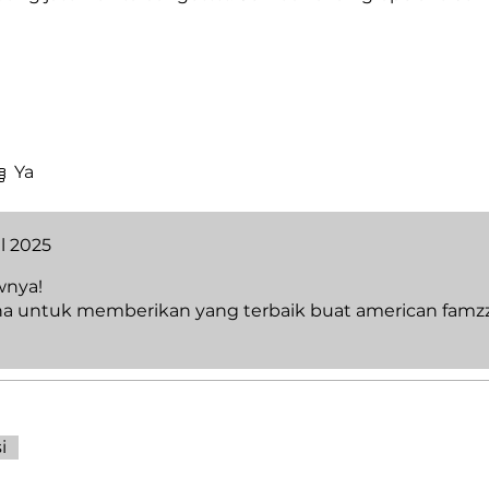
Ya
l 2025
wnya!
ha untuk memberikan yang terbaik buat american famzz
i