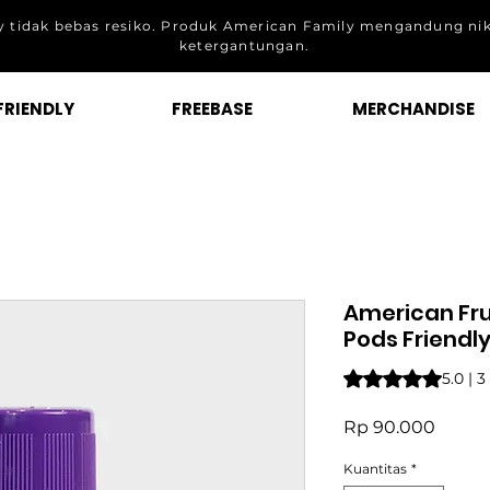
 tidak bebas resiko. Produk American Family mengandung ni
ketergantungan.
FRIENDLY
FREEBASE
MERCHANDISE
American Fru
Pods Friendl
Peringkat adalah 5
5.0 | 
Harga
Rp 90.000
Kuantitas
*