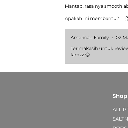
Mantap, rasa nya smooth ab
Apakah ini membantu?
American Family
•
02 M
Terimakasih untuk revie
famzz 😍
Shop
ALL 
SALTN