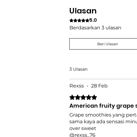
Ulasan
5.0
Dinilai 5 dari 5 bintang.
Berdasarkan 3 ulasan
Beri Ulasan
3 Ulasan
Rexss
•
28 Feb
Dinilai 5 dari 5 bintang.
American fruity grape
Grape smoothies yang pertam
sama kaya ada sensasi mi
over sweet
@rexss_76