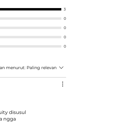
3
0
0
0
0
an menurut:
Paling relevan
ity disusul
a ngga