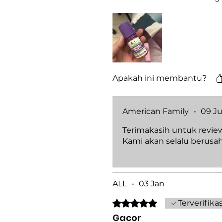
Apakah ini membantu?
American Family
•
09 Ju
Terimakasih untuk revie
Kami akan selalu berusa
ALL
•
03 Jan
Dinilai 5 dari 5 bintang.
Terverifikas
Gacor