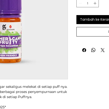
Tambah ke Kera
r sekaligus melekat di setiap puff nya.
i berbagai proses penyempurnaan untuk
 di setiap Puffnya.
025*