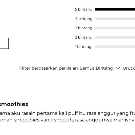
5 bintang
4 bintang
3 bintang
2 bintang
1 bintang
Filter berdasarkan penilaian:
Semua Bintang
Urutk
 smoothies
a aku rasain pertama kali puff itu rasa anggur yang fru
numan smoothies yang smooth, rasa anggurnya manisny