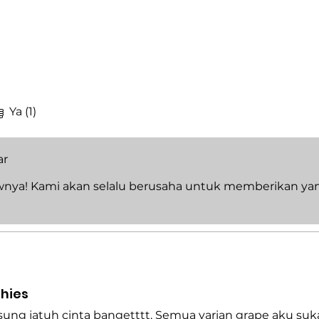
Ya (1)
ar
wnya! Kami akan selalu berusaha untuk memberikan yan
hies
sung jatuh cinta bangetttt. Semua varian grape aku suk