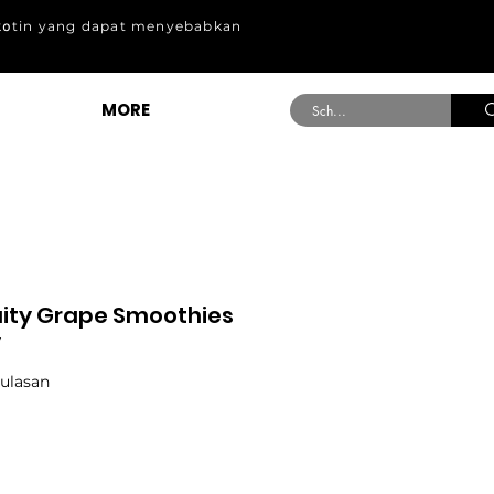
k໐tin yang dapat menyebabkan
MORE
ity Grape Smoothies
y
.0 dari lima bintang berdasarkan 3 ulasan
3 ulasan