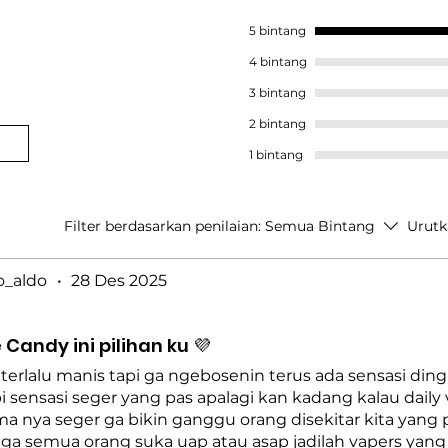
5 bintang
4 bintang
3 bintang
2 bintang
1 bintang
Filter berdasarkan penilaian:
Semua Bintang
Urutk
o_aldo
•
28 Des 2025
andy ini pilihan ku 💜
terlalu manis tapi ga ngebosenin terus ada sensasi ding
pi sensasi seger yang pas apalagi kan kadang kalau daily
a nya seger ga bikin ganggu orang disekitar kita yang
ga semua orang suka uap atau asap jadilah vapers yang 