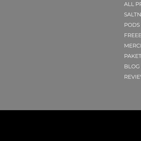
ALL 
SALTN
PODS 
FREE
MERC
PAKE
BLOG
REVI