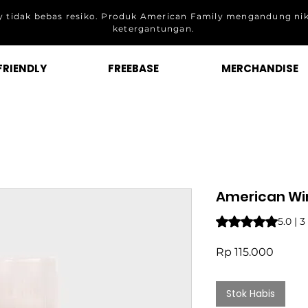
 tidak bebas resiko. Produk American Family mengandung ni
ketergantungan.
FRIENDLY
FREEBASE
MERCHANDISE
American Wi
Peringkat adalah 5
5.0 | 
Harga
Rp 115.000
Stok Habis