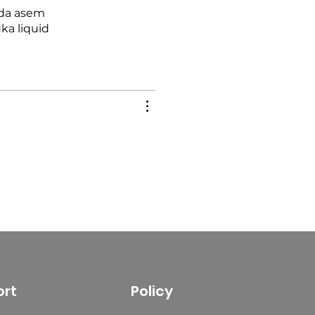
ada asem
ka liquid
rt
Policy