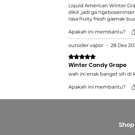
Liquid American Winter Gr
dikit ,jadi ga ngeboseninse
rasa fruity fresh gaenak bua
Apakah ini membantu?
outsider vapor
•
28 Des 20
Dinilai 5 dari 5 bintang.
Winter Candy Grape
wah ini enak banget sih di
Apakah ini membantu?
Shop