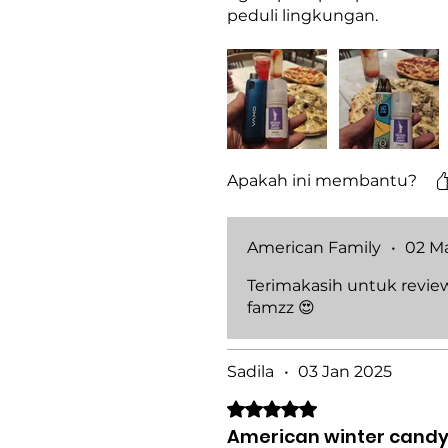
peduli lingkungan.
Username IG : @hendro_al
Apakah ini membantu?
American Family
•
02 M
Terimakasih untuk revie
famzz 😍
Sadila
•
03 Jan 2025
Dinilai 5 dari 5 bintang.
American winter candy