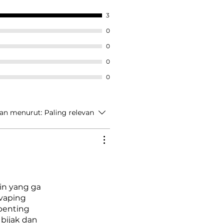
3
0
0
0
0
an menurut:
Paling relevan
in yang ga
 vaping
 penting
bijak dan