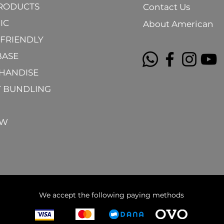
PRODUCTS
Contact Us
IC
About American
FRIENDLY
BASE
HANDISE
T BUNDLING
EW
We accept the following paying methods