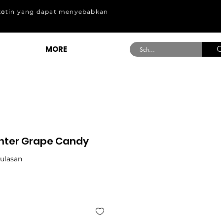
k໐tin yang dapat menyebabkan
MORE
nter Grape Candy
.0 dari lima bintang berdasarkan 3 ulasan
3 ulasan