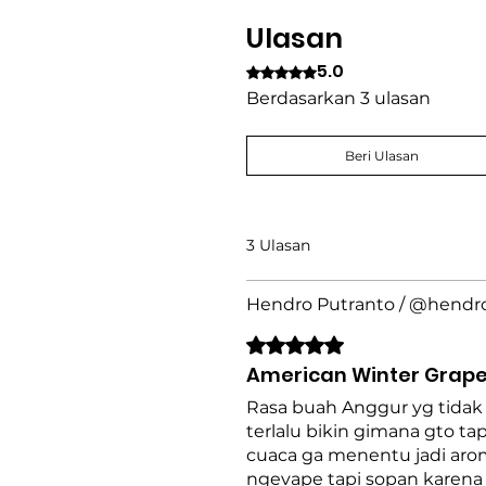
Puffnya.
Ulasan
5.0
Dinilai 5 dari 5 bintang.
Berdasarkan 3 ulasan
Beri Ulasan
3 Ulasan
Hendro Putranto / @hendr
Dinilai 5 dari 5 bintang.
American Winter Grape C
Rasa buah Anggur yg tidak 
terlalu bikin gimana gto ta
cuaca ga menentu jadi arom
ngevape tapi sopan karena 