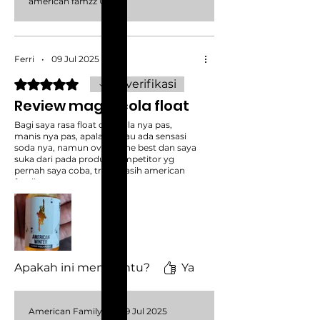
american famzz 😍
Ferri
•
09 Jul 2025
Dinilai 5 dari 5 bintang.
Terverifikasi
Review magic cola float
Bagi saya rasa float dan cola nya pas,
manis nya pas, apalagi kalau ada sensasi
soda nya, namun overall the best dan saya
suka dari pada produk kompetitor yg
pernah saya coba, trima kasih american
family
Apakah ini membantu?
Ya
American Family
•
09 Jul 2025