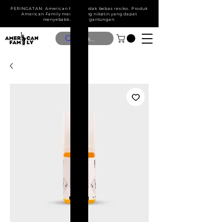
PERINGATAN: American Family tidak bebas resiko. Produk
American Family mengandung nik໐tin yang dapat
menyebabkan ketergantungan.