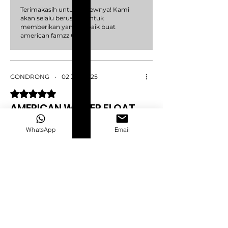
Terimakasih untuk reviewnya! Kami
akan selalu berusaha untuk
memberikan yang terbaik buat
american famzz 😍
GONDRONG
•
02 Jan 2025
Dinilai 5 dari 5 bintang.
AMERICAN WINTER FLOAT
SERIES
WhatsApp
Email
Liquid yg cocok untuk saya terutama dari
segi rasa dan juga dinginya yg tidak terlalu
dingin😍 no gagal gagal club
Apakah ini membantu?
Ya