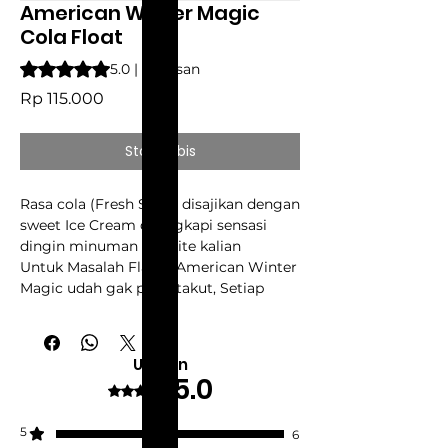
American Winter Magic
Cola Float
Peringkat adalah 5.0 dari lima bintang berdasarkan 6 ulasan
5.0 | 6 ulasan
Harga
Rp 115.000
Stok Habis
Rasa cola (Fresh Soda) disajikan dengan
sweet Ice Cream dilengkapi sensasi
dingin minuman favorite kalian
Untuk Masalah Flavor American Winter
Magic udah gak perlu takut, Setiap
Flavor American Winter Magic sudah
melalui berbagai proses
penyempurnaan untuk menghasilkan
Ulasan
Rasa yang terbaik di setiap Puffnya.
5.0
Dinilai 5 dari 5 bintang.
CUKAI 2025
5
6