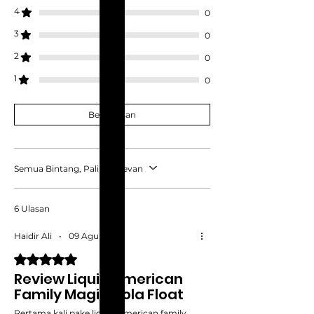
4
0
3
0
2
0
1
0
Beri Ulasan
Semua Bintang, Paling relevan
6 Ulasan
Haidir Ali
•
09 Agu 2025
Dinilai 5 dari 5 bintang.
Review Liquid American
Family Magic Cola Float
Pertama kali pake liquid American family