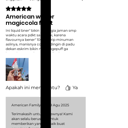
Dinilai 5 dari 5 bintang.
American winter
magiccola float
Ini liquid bner" bikin nostalgia jaman smp
waktu acara pdkt sama doi, karena
flavournya bener" 100% mirip minuman
aslinya, manisnya cola yg dingin di padu
dekan eskrim bikin nagih ngepuff ga
bosen"nya, manisnya pas, dinginnya
cukup, delivery flavournya ckup jelas
malah sangat jelass,, terbaikk si pokoknya
ini liquid..
ig anggit_w
Apakah ini membantu?
Ya
American Family
•
09 Agu 2025
Terimakasih untuk reviewnya! Kami
akan selalu berusaha untuk
memberikan yang terbaik buat