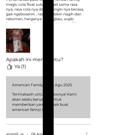
magic cola float suka banget sama rasa
nya, rasa cola nya dapet, dingin nya berasa,
gak ngebosenin , rasa nya bikin nagih dan
rekomen, harganya terjangkau, wajib
banget untuk di coba teman teman 🙌
•Jalan jalan jakarta,
Jangan lupa beli tas,
Masih bingung cari liquid merk apa?,
Cuma liquid american family produknya
lengkap, banyak varian nya dan berkualitas
🙌👍
Apakah ini membantu?
Ya (1)
IG : @idir167
American Family
•
14 Agu 2025
Terimakasih untuk reviewnya! Kami
akan selalu berusaha untuk
memberikan yang terbaik buat
american famzz 😍
anggiit_w
•
06 Agu 2025