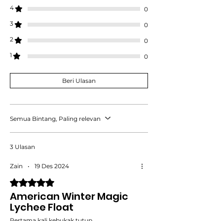
4
0
3
0
2
0
1
0
Beri Ulasan
Semua Bintang, Paling relevan
3 Ulasan
Zain
•
19 Des 2024
Dinilai 5 dari 5 bintang.
American Winter Magic
Lychee Float
Pertama kali kebukak tutup