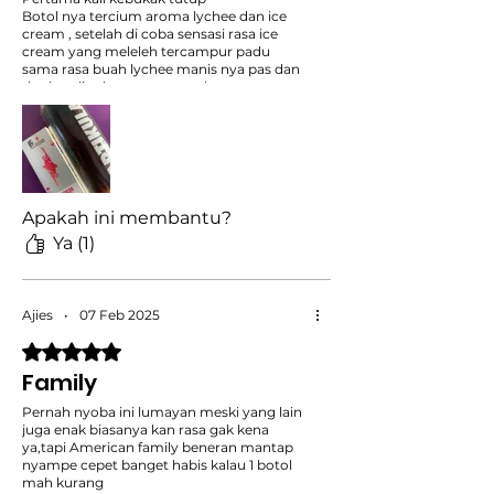
Botol nya tercium aroma lychee dan ice
cream , setelah di coba sensasi rasa ice
cream yang meleleh tercampur padu
sama rasa buah lychee manis nya pas dan
tingkat dingin nya nyaman banget
ditenggorokan ,cocok nemenin aktivitas
sehari hari rnak dah pokok nya🙏🏻
Apakah ini membantu?
Ya (1)
Ajies
•
07 Feb 2025
Dinilai 5 dari 5 bintang.
Family
Pernah nyoba ini lumayan meski yang lain
juga enak biasanya kan rasa gak kena
ya,tapi American family beneran mantap
nyampe cepet banget habis kalau 1 botol
mah kurang