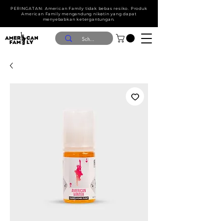
PERINGATAN: American Family tidak bebas resiko. Produk
American Family mengandung nik໐tin yang dapat
menyebabkan ketergantungan.