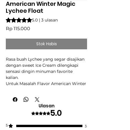
American Winter Magic
Lychee Float
Peringkat adalah 5.0 dari lima bintang berdasarkan 3 ulasan
5.0 | 3 ulasan
Harga
Rp 115.000
Stok Habis
Rasa buah Lychee yang segar disajikan
dengan sweet Ice Cream dilengkapi
sensasi dingin minuman favorite
kalian.
Untuk Masalah Flavor American Winter
Magic udah gak perlu takut, Setiap
Flavor American Winter Magic sudah
melalui berbagai proses
Ulasan
penyempurnaan untuk menghasilkan
5.0
Dinilai 5 dari 5 bintang.
Rasa yang terbaik di setiap Puffnya.
5
CUKAI 2025
3