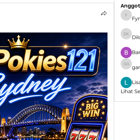
Anggo
Fy
Fyre S
Di
Dilona
Bar
ga
gamble
Lis
Lihat S