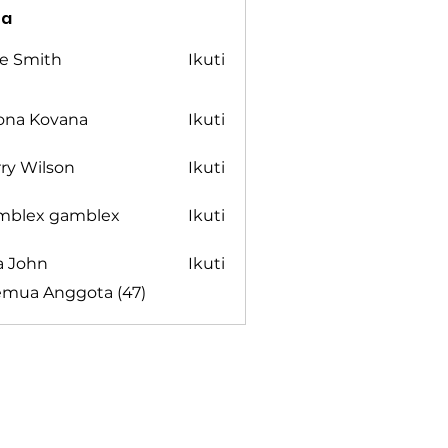
ta
re Smith
Ikuti
mith
lona Kovana
Ikuti
 Kovana
ry Wilson
Ikuti
mblex gamblex
Ikuti
x gamblex
a John
Ikuti
emua Anggota (47)