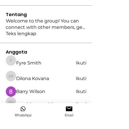
Tentang
Welcome to the group! You can
connect with other members, ge
...
Teks lengkap
Anggota
Fyre Smith
Ikuti
Fyre Smith
Dilona Kovana
Ikuti
Dilona Kovana
Barry Wilson
Ikuti
gamblex gamblex
Ikuti
gamblex gamblex
WhatsApp
Email
Lisa John
Ikuti
Lihat Semua Anggota (47)