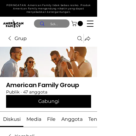
PERINGATAN: American Family tidak bebas resiko. Produk
American Family mengandung nik໐tin yang dapat
menyebabkan ketergantungan.
Grup
American Family Group
Publik
·
47 anggota
Gabungi
Diskusi
Media
File
Anggota
Tentang