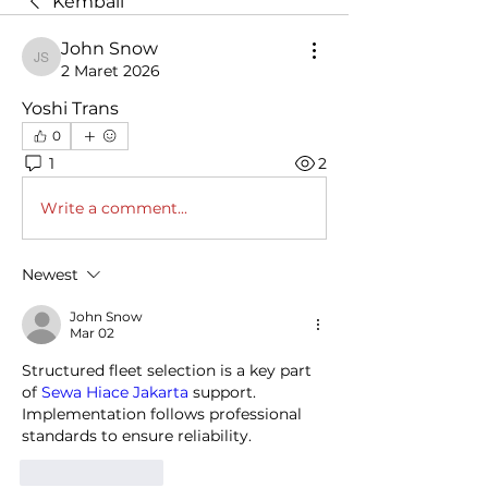
Kembali
John Snow
John Snow
2 Maret 2026
Yoshi Trans
0
1
2
Write a comment...
Newest
John Snow
Mar 02
Structured fleet selection is a key part 
of 
Sewa Hiace Jakarta
 support. 
Implementation follows professional 
standards to ensure reliability.
Like
Reply